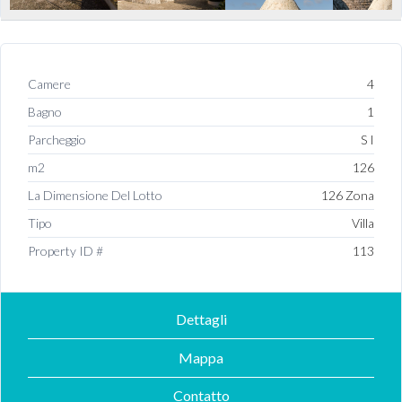
Camere
4
Bagno
1
Parcheggio
S I
m2
126
La Dimensione Del Lotto
126 Zona
Tipo
Villa
Property ID #
113
Dettagli
Mappa
Contatto