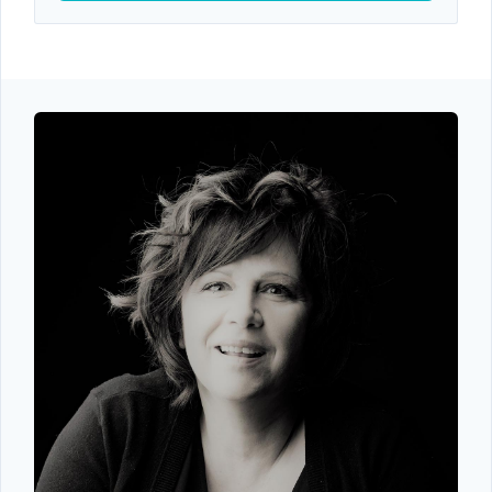
Log In
Non hai un account?
Sign Up
Nome utente
Password