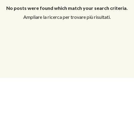
No posts were found which match your search criteria.
Ampliare la ricerca per trovare più risultati.
Log In
Non hai un account?
Sign Up
Nome utente
Password
LOGIN